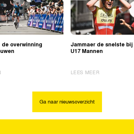
t de overwinning
Jammaer de snelste bij
rouwen
U17 Mannen
|
|
R
LEES MEER
Revol
Jammaer
pakt
de
de
snelste
overwinning
bij
Ga naar nieuwsoverzicht
bij
U17
U19
Mannen
Vrouwen