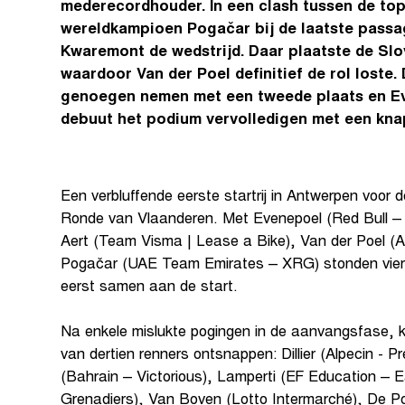
mederecordhouder. In een clash tussen de top
wereldkampioen Pogačar bij de laatste pass
Kwaremont de wedstrijd. Daar plaatste de Slo
waardoor Van der Poel definitief de rol loste
genoegen nemen met een tweede plaats en Ev
debuut het podium vervolledigen met een kna
Een verbluffende eerste startrij in Antwerpen voor
Ronde van Vlaanderen. Met Evenepoel (Red Bull 
Aert (Team Visma | Lease a Bike), Van der Poel (A
Pogačar (UAE Team Emirates – XRG) stonden vier 
eerst samen aan de start.
Na enkele mislukte pogingen in de aanvangsfase, ko
van dertien renners ontsnappen: Dillier (Alpecin - 
(Bahrain – Victorious), Lamperti (EF Education – 
Grenadiers), Van Boven (Lotto Intermarché), De P