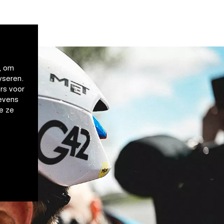
, om
yseren.
rs voor
evens
e ze