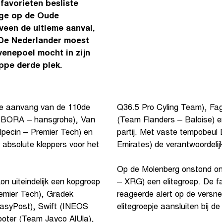
favorieten besliste
age op de Oude
veen de ultieme aanval,
. De Nederlander moest
enepoel mocht in zijn
ppe derde plek.
 de aanvang van de 110de
Q36.5 Pro Cyling Team), Fag
– BORA – hansgrohe), Van
(Team Flanders – Baloise) 
lpecin – Premier Tech) en
partij. Met vaste tempobeul 
absolute kleppers voor het
Emirates) de verantwoordelijk
Op de Molenberg onstond on
n uiteindelijk een kopgroep
– XRG) een elitegroep. De f
Premier Tech), Gradek
reageerde alert op de versne
EasyPost), Swift (INEOS
elitegroepje aansluiten bij d
ooter (Team Jayco AlUla),