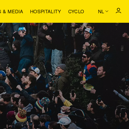
S & MEDIA
HOSPITALITY
CYCLO
NL