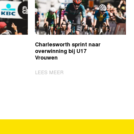
Charlesworth sprint naar
overwinning bij U17
Vrouwen
|
LEES MEER
Charlesworth
sprint
naar
overwinning
bij
U17
Vrouwen