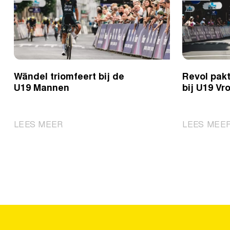
Wändel triomfeert bij de
Revol pak
U19 Mannen
bij U19 V
|
LEES MEER
LEES MEE
Wändel
triomfeert
bij
de
U19
Mannen