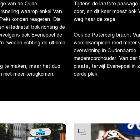
sage van de Oude
Tijdens de laatste passage
rsnelling waarop enkel Van
door, en dit keer moest ook 
Trek) konden reageren. Die
weg naar de zege.
elitedrietal trok richting de
ervolgens ook Evenepoel de
Ook de Paterberg bracht Van 
n tweeën richting de ultieme
wereldkampioen reed meter v
overwinning in Oudenaarde. 
mederecordhouder. Van der P
ng te maken, maar het duo
plaats, terwijl Evenepoel in
 niet meer terugkomen.
derde plek.