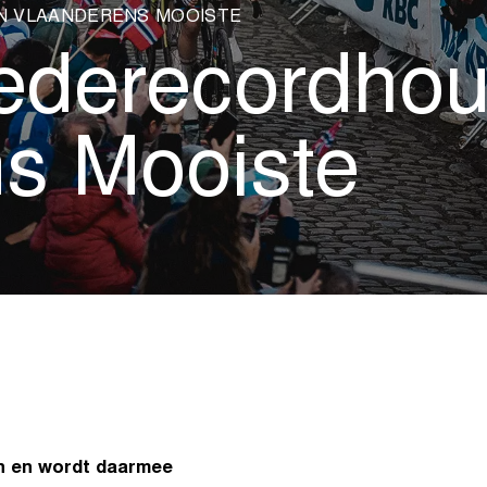
N VLAANDERENS MOOISTE
derecordhou
s Mooiste
n en wordt daarmee