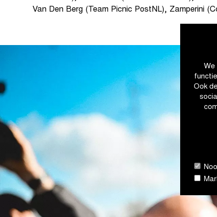
Van Den Berg (Team Picnic PostNL), Zamperini (Cofi
We 
functi
Ook de
soci
com
Nood
Mark