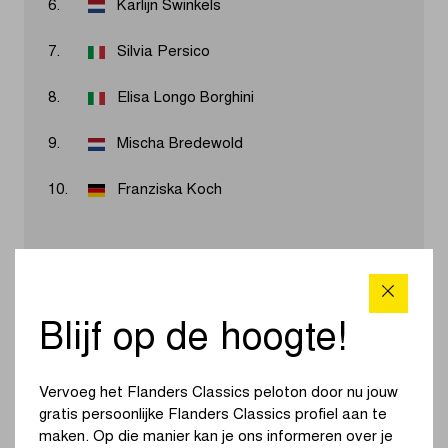
6.
Karlijn Swinkels
7.
Silvia Persico
8.
Elisa Longo Borghini
9.
Mischa Bredewold
10.
Franziska Koch
Resultaten 2026
Blijf op de hoogte!
Demi Vollering heeft voor het eerst in haar carrière de
Ronde van Vlaanderen gewonnen. De Europese
kampioene liet iedereen achter met een verschroeiende
Vervoeg het Flanders Classics peloton door nu jouw
versnelling op de Oude Kwaremont. Pauline Ferrand-
gratis persoonlijke Flanders Classics profiel aan te
Prévot haalde het in de sprint voor plaats twee van Puck
maken. Op die manier kan je ons informeren over je
Pieterse.