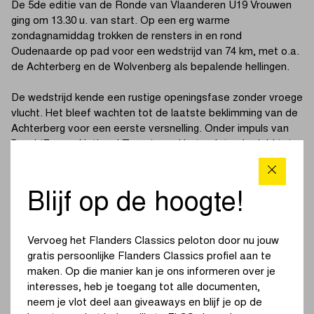
De 5de editie van de Ronde van Vlaanderen U19 Vrouwen
ging om 13.30 u. van start. Op een erg warme
zondagnamiddag trokken de rensters in en rond
Oudenaarde op pad voor een wedstrijd van 74 km, met o.a.
de Achterberg en de Wolvenberg als bepalende hellingen.
De wedstrijd kende een rustige openingsfase zonder vroege
vlucht. Het bleef wachten tot de laatste beklimming van de
Achterberg voor een eerste versnelling. Onder impuls van
Baud (France National Team) werd het peloton herleid tot
een groep van een twintigtal rensters. De Française,
probeerde het vervolgens solo, maar werd al snel opnieuw
gegrepen.
Blijf op de hoogte!
Een grotere groep kon opnieuw aansluiting vinden, waardoor
we met een veertigtal rensters de finale ingingen. Støvern
Vervoeg het Flanders Classics peloton door nu jouw
(Airtox – Carl Ras) trok in de aanval en kreeg na de Varent
gratis persoonlijke Flanders Classics profiel aan te
het gezelschap van haar ploeggenote Bieberle en het duo
maken. Op die manier kan je ons informeren over je
van het France National Team, Poirier-Revol.
interesses, heb je toegang tot alle documenten,
neem je vlot deel aan giveaways en blijf je op de