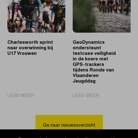
Mannen
Mannen
Charlesworth sprint
GeoDynamics
naar overwinning bij
ondersteunt
U17 Vrouwen
testcase veiligheid
in de koers met
GPS-trackers
tijdens Ronde van
Vlaanderen
Jeugddag
|
|
LEES MEER
LEES MEER
Charlesworth
GeoDynamics
sprint
ondersteunt
naar
testcase
overwinning
veiligheid
Ga naar nieuwsoverzicht
bij
in
U17
de