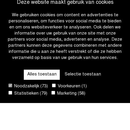
Deze website maakt gebruik van cookies
Vrouwen
koers
met
We gebruiken cookies om content en advertenties te
GPS-
personaliseren, om functies voor social media te bieden
trackers
en om ons websiteverkeer te analyseren. Ook delen we
tijdens
informatie over uw gebruik van onze site met onze
Ronde
partners voor social media, adverteren en analyse. Deze
van
partners kunnen deze gegevens combineren met andere
Vlaanderen
informatie die u aan ze heeft verstrekt of die ze hebben
Jeugddag
verzameld op basis van uw gebruik van hun services.
OTHER RACES
Alles toestaan
Selectie toestaan
QUICK LINKS
Noodzakelijk (73)
Voorkeuren (1)
Statistieken (79)
Marketing (58)
CONTACT
NIEUWSBRIEF