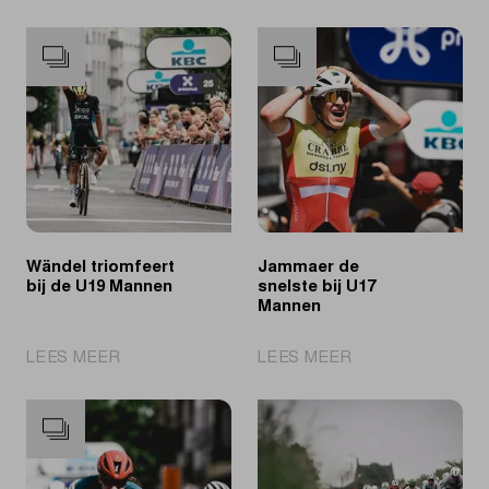
Wändel triomfeert
Jammaer de
bij de U19 Mannen
snelste bij U17
Mannen
|
|
LEES MEER
LEES MEER
Wändel
Jammaer
triomfeert
de
bij
snelste
de
bij
U19
U17