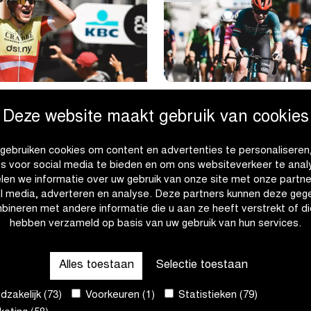
e snelste bij
Charlesworth sprint naa
Deze website maakt gebruik van cookies
en
overwinning bij U17
Vrouwen
gebruiken cookies om content en advertenties te personaliseren
es voor social media te bieden en om ons websiteverkeer te anal
len we informatie over uw gebruik van onze site met onze partne
al media, adverteren en analyse. Deze partners kunnen deze geg
|
|
R
LEES MEER
bineren met andere informatie die u aan ze heeft verstrekt of di
Jammaer
Charlesworth
hebben verzameld op basis van uw gebruik van hun services.
de
sprint
snelste
naar
Alles toestaan
Selectie toestaan
bij
overwinning
U17
bij
zakelijk (73)
Voorkeuren (1)
Statistieken (79)
Mannen
U17