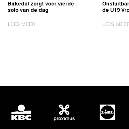
Birkedal zorgt voor vierde
Onstuitbar
solo van de dag
de U19 Vr
|
LEES MEER
LEES MEE
Birkedal
zorgt
voor
vierde
solo
van
de
dag