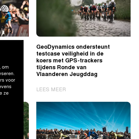
r
GeoDynamics ondersteunt
testcase veiligheid in de
koers met GPS-trackers
tijdens Ronde van
, om
yseren.
Vlaanderen Jeugddag
rs voor
evens
|
LEES MEER
e ze
GeoDynamics
ondersteunt
testcase
veiligheid
in
de