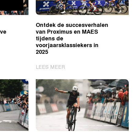
koers
met
GPS-
Ontdek de succesverhalen
trackers
ive
van Proximus en MAES
tijdens
tijdens de
Ronde
voorjaarsklassiekers in
van
2025
Vlaanderen
Jeugddag
|
LEES MEER
Ontdek
de
succesverhalen
van
Proximus
en
MAES
tijdens
de