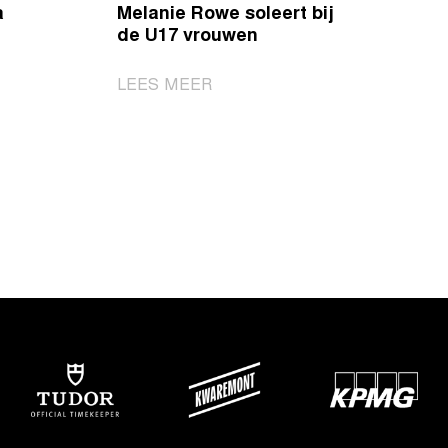
a
Melanie Rowe soleert bij
voorjaarsklassiekers
de U17 vrouwen
in
2025
|
LEES MEER
Melanie
Rowe
soleert
bij
de
U17
vrouwen