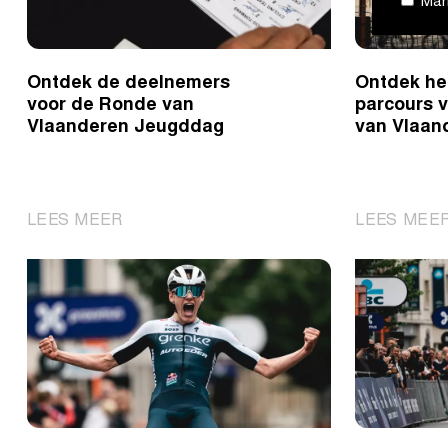
Mark
Vrouwen
Ontdek de deelnemers
Ontdek he
voor de Ronde van
parcours 
Vlaanderen Jeugddag
van Vlaan
|
LEES MEER
LEES MEE
Ontdek
de
deelnemers
voor
de
Ronde
van
Vlaanderen
Jeugddag