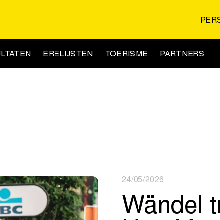
PER
LTATEN
ERELIJSTEN
TOERISME
PARTNERS
24/05/2026
Wändel tr