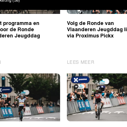
eting (58)
Vrouwen
t programma en
Volg de Ronde van
voor de Ronde
Vlaanderen Jeugddag l
deren Jeugddag
via Proximus Pickx
|
|
R
LEES MEER
Ontdek
Volg
het
de
programma
Ronde
en
van
parcours
Vlaanderen
voor
Jeugddag
de
live
Ronde
via
van
Proximus