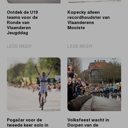
Ontdek de U19
Kopecky alleen
teams voor de
recordhoudster van
Ronde van
Vlaanderens
Vlaanderen
Mooiste
Jeugddag
|
|
LEES MEER
LEES MEER
Ontdek
Kopecky
de
alleen
U19
recordhoudster
teams
van
voor
Vlaanderens
de
Mooiste
Ronde
van
Vlaanderen
Jeugddag
Pogačar voor de
Volksfeest wacht in
tweede keer solo in
Dorpen van de