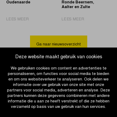
Oudenaarde
Ronde Beernem,
Aalter en Zulte
|
|
LEES MEER
LEES MEER
Pogačar
Volksfeest
voor
wacht
de
in
tweede
Dorpen
Ga naar nieuwsoverzicht
keer
van
solo
de
Deze website maakt gebruik van cookies
in
Ronde
Oudenaarde
Beernem,
We gebruiken cookies om content en advertenties te
Aalter
personaliseren, om functies voor social media te bieden
en
en om ons websiteverkeer te analyseren. Ook delen we
Zulte
informatie over uw gebruik van onze site met onze
partners voor social media, adverteren en analyse. Deze
partners kunnen deze gegevens combineren met andere
informatie die u aan ze heeft verstrekt of die ze hebben
verzameld op basis van uw gebruik van hun services.
OTHER RACES