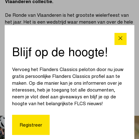
Vlaanderen collectie.
De Ronde van Vlaanderen is het grootste wielerfeest van
het jaar. Het is een wedstrijd waar mensen van over de hele
wereld een gans jaar naar uitkijken. De kasseistroken en
pittige Vlaamse hellingen die soms oplopen tot boven de
20% maken van Vlaanderens Mooiste een loodzware
Blijf op de hoogte!
wedstrijd.
Veel wielertoeristen dromen van de elegantie en
Vervoeg het Flanders Classics peloton door nu jouw
behendigheid van Tadej Pogacar op de Oude Kwaremont.
gratis persoonlijke Flanders Classics profiel aan te
Anderen zouden de kracht willen hebben die Lotte Kopecky
maken. Op die manier kan je ons informeren over je
uitstraalde tijdens haar winnende sprint. Om het monument
interesses, heb je toegang tot alle documenten,
dat Vlaanderens Mooiste is, te vieren, lanceerde Sportful
neem je vlot deel aan giveaways en blijf je op de
een gloednieuwe Ronde van Vlaanderen collectie. Ontdek
hoogte van het belangrijkste FLCS nieuws!
het in de
webshop
!
Registreer