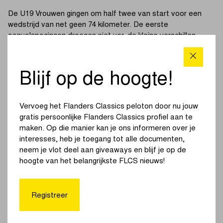
De U19 Vrouwen gingen om half twee van start voor een
wedstrijd van net geen 74 kilometer. De eerste
aanvalspogingen droegen niet ver, de kleine verschillen
werden telkens weer vlot dichtgereden. Het was wachten
tot op 25 km van de streep toen de Franse Poirier er alleen
vandoor ging. Ze dook solo de laatste ronde in, maar aan
Blijf op de hoogte!
de voet van de laatste keer Achterberg was ook haar
verhaal uit.
Vervoeg het Flanders Classics peloton door nu jouw
Op de uitlopers van die klim versnelde de Spaanse
gratis persoonlijke Flanders Classics profiel aan te
kampioene Paula Ostiz. Alleen de Nederlandse Megan
maken. Op die manier kan je ons informeren over je
Arens kon haar wagonnetje aanhaken. Samen zetten ze de
interesses, heb je toegang tot alle documenten,
afdaling in, met daarachter een tiental rensters die een
neem je vlot deel aan giveaways en blijf je op de
beperkte voorsprong op het peloton hadden.
hoogte van het belangrijkste FLCS nieuws!
De samenwerking bij het duo voorin was uitstekend. Op de
Varent groeide hun voorsprong uit tot een volle minuut op
Registreer
het peloton, dat zich intussen bij de achtervolgers had
gevoegd. Dichterbij kwamen ze niet meer, de winnares zat
vooraan.