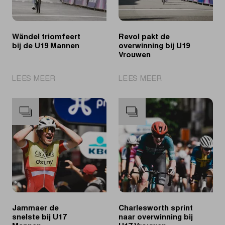
Wändel triomfeert
Revol pakt de
bij de U19 Mannen
overwinning bij U19
Vrouwen
|
|
LEES MEER
LEES MEER
Wändel
Revol
triomfeert
pakt
bij
de
de
overwinning
U19
bij
Mannen
U19
Vrouwen
Jammaer de
Charlesworth sprint
snelste bij U17
naar overwinning bij