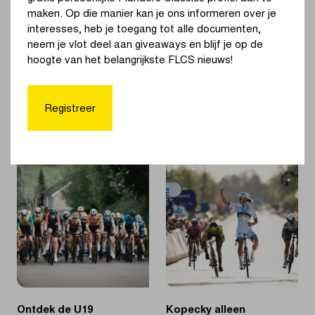
maken. Op die manier kan je ons informeren over je
Wil je de vier jeugdwedstrijden herbeleven? Het kan dankzij
interesses, heb je toegang tot alle documenten,
Proximus Pickx via onderstaande links!
neem je vlot deel aan giveaways en blijf je op de
hoogte van het belangrijkste FLCS nieuws!
U17 Mannen
U17 Vrouwen
U19 Mannen
Registreer
U19 Vrouwen
Ontdek de U19
Kopecky alleen