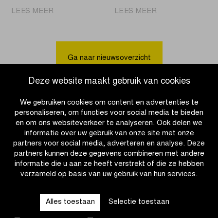
|
|
LEES MEER
LEES MEER
Pogačar
Volksfeest
voor
wacht
de
in
tweede
Dorpen
Ga naar nieuwsoverzicht
keer
van
solo
de
Deze website maakt gebruik van cookies
in
Ronde
Oudenaarde
Beernem,
We gebruiken cookies om content en advertenties te
Aalter
personaliseren, om functies voor social media te bieden
en
en om ons websiteverkeer te analyseren. Ook delen we
Zulte
informatie over uw gebruik van onze site met onze
partners voor social media, adverteren en analyse. Deze
partners kunnen deze gegevens combineren met andere
informatie die u aan ze heeft verstrekt of die ze hebben
verzameld op basis van uw gebruik van hun services.
OTHER RACES
Alles toestaan
Selectie toestaan
QUICK LINKS