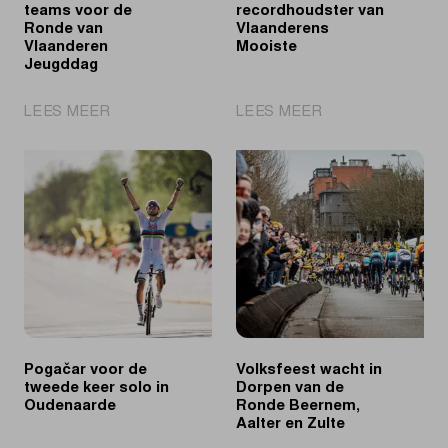
teams voor de
recordhoudster van
Ronde van
Vlaanderens
Vlaanderen
Mooiste
Jeugddag
|
|
LEES MEER
LEES MEER
Ontdek
Kopecky
de
alleen
U19
recordhoudster
teams
van
voor
Vlaanderens
de
Mooiste
Ronde
van
Vlaanderen
Jeugddag
Pogačar voor de
Volksfeest wacht in
tweede keer solo in
Dorpen van de
Oudenaarde
Ronde Beernem,
Aalter en Zulte