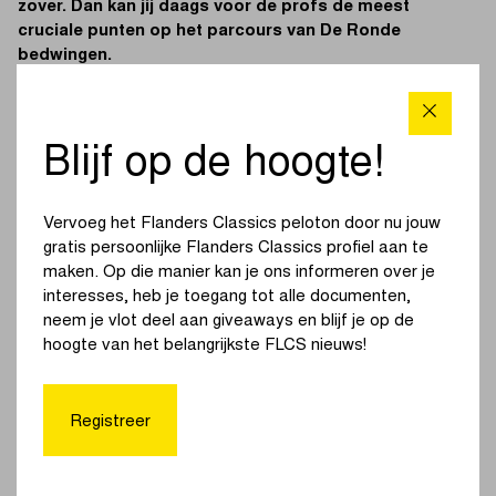
zover. Dan kan jij daags voor de profs de meest
cruciale punten op het parcours van De Ronde
bedwingen.
Stip zaterdag 30 maart 2024 alvast aan in jouw agenda,
want één dag voor de profs hun Ronde van Vlaanderen
Blijf op de hoogte!
betwisten, kan jij de wegen van het wielermonument
verkennen. We Ride Flanders laat jou afzien op de meest
legendarische hellingen en kasseistroken die de Vlaamse
Vervoeg het Flanders Classics peloton door nu jouw
Ardennen rijk is.
gratis persoonlijke Flanders Classics profiel aan te
maken. Op die manier kan je ons informeren over je
Je hebt keuze uit vier verschillende afstanden: 75, 144, 179
interesses, heb je toegang tot alle documenten,
en 257 kilometer. Net als de profs gaat de langste afstand
neem je vlot deel aan giveaways en blijf je op de
in 2024 opnieuw van start in Antwerpen. Deelnemers aan
hoogte van het belangrijkste FLCS nieuws!
één van de drie kortste afstanden vertrekken vanuit
Oudenaarde en krijgen net als de deelnemers aan de 257
kilometer onder andere de Koppenberg, Oude Kwaremont
Registreer
en Paterberg voor de wielen geschoven. Finishen doe je
onder de officiële aankomstboog van Vlaanderens Mooiste
op de Minderbroedersstraat in Oudenaarde.