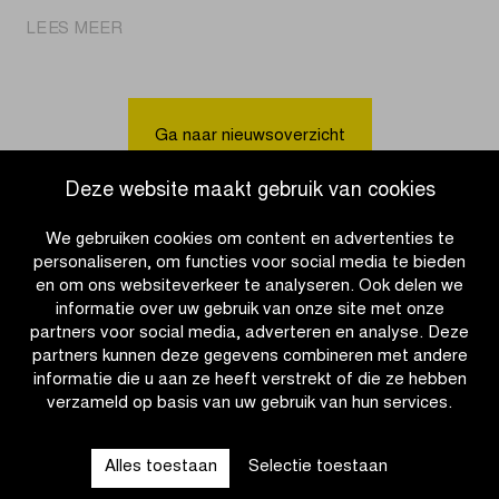
|
LEES MEER
Fiets
zelf
je
voorjaarsklassieker
Ga naar nieuwsoverzicht
naar
keuze
Deze website maakt gebruik van cookies
met
de
We gebruiken cookies om content en advertenties te
Continental
personaliseren, om functies voor social media te bieden
Classics
en om ons websiteverkeer te analyseren. Ook delen we
Tour
informatie over uw gebruik van onze site met onze
partners voor social media, adverteren en analyse. Deze
partners kunnen deze gegevens combineren met andere
informatie die u aan ze heeft verstrekt of die ze hebben
verzameld op basis van uw gebruik van hun services.
OTHER RACES
Alles toestaan
Selectie toestaan
QUICK LINKS