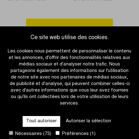
Pogačar
Fête
s’impose
du
en
cyclisme
solitaire
dans
Accéder à l'aperçu des actualités
pour
les
Ce site web utilise des cookies.
la
Villages
deuxième
de
Les cookies nous permettent de personnaliser le contenu
fois
la
et les annonces, d'offrir des fonctionnalités relatives aux
à
Ronde
médias sociaux et d'analyser notre trafic. Nous
Audenarde
Beernem,
partageons également des informations sur l'utilisation
Aalter
de notre site avec nos partenaires de médias sociaux,
et
de publicité et d'analyse, qui peuvent combiner celles-ci
Zulte
avec d'autres informations que vous leur avez fournies
ou qu'ils ont collectées lors de votre utilisation de leurs
services.
OTHER RACES
Tout autoriser
Autoriser la sélection
QUICK LINKS
Nécessaires (73)
Préférences (1)