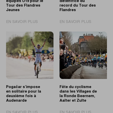
équipes U19 pour le
détentrice du
Tour des Flandres
record du Tour des
Jeunes
Flandres
|
|
EN SAVOIR PLUS
EN SAVOIR PLUS
Découvrez
Kopecky
les
seule
équipes
détentrice
U19
du
pour
record
le
du
Tour
Tour
des
des
Flandres
Flandres
Jeunes
Pogačar s’impose
Fête du cyclisme
en solitaire pour la
dans les Villages de
deuxième fois à
la Ronde Beernem,
Audenarde
Aalter et Zulte
|
|
EN SAVOIR PLUS
EN SAVOIR PLUS