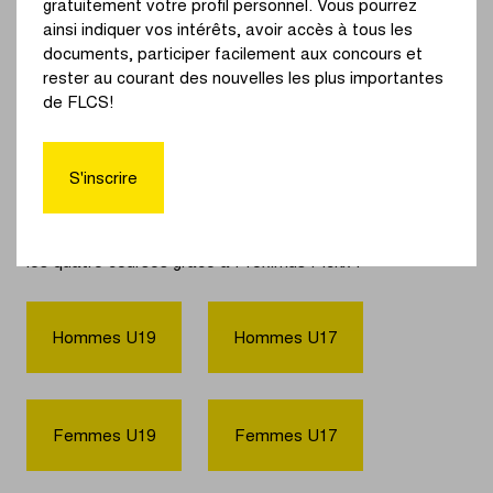
gratuitement votre profil personnel. Vous pourrez
ainsi indiquer vos intérêts, avoir accès à tous les
documents, participer facilement aux concours et
rester au courant des nouvelles les plus importantes
de FLCS!
Revivez les courses
S'inscrire
Dimanche 24 mai 2026, les jeunes coureurs et coureuses
ont à nouveau donné le meilleur d'eux-mêmes lors de la
cinquième édition du Tour des Flandres Jeunes. Revivez
les quatre courses grâce à Proximus Pickx !
Hommes U19
Hommes U17
Femmes U19
Femmes U17