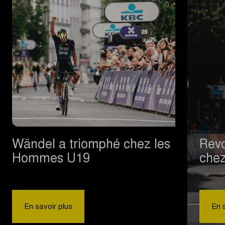
Wändel a triomphé chez les
Revo
Hommes U19
che
|
Wändel
En savoir plus
En 
a