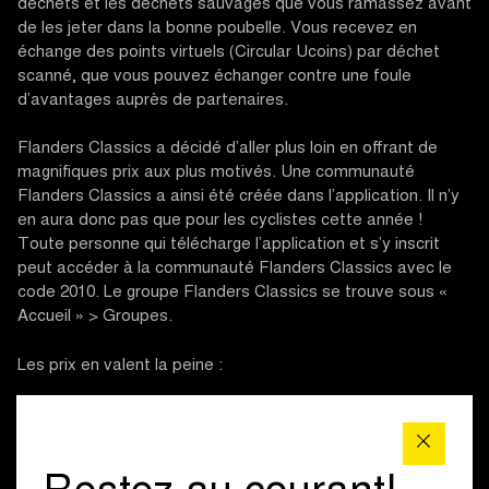
déchets et les déchets sauvages que vous ramassez avant
de les jeter dans la bonne poubelle. Vous recevez en
échange des points virtuels (Circular Ucoins) par déchet
scanné, que vous pouvez échanger contre une foule
d’avantages auprès de partenaires.
Flanders Classics a décidé d’aller plus loin en offrant de
magnifiques prix aux plus motivés. Une communauté
Flanders Classics a ainsi été créée dans l’application. Il n’y
en aura donc pas que pour les cyclistes cette année !
Toute personne qui télécharge l’application et s’y inscrit
peut accéder à la communauté Flanders Classics avec le
code 2010. Le groupe Flanders Classics se trouve sous «
Accueil » > Groupes.
Les prix en valent la peine :
Maillot signé du gagnant / de la gagnante du Circuit
le Nieuwsblad
Maillot signé du gagnant / de la gagnante de Gand-
Wevelgem