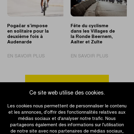
des
des
Flandres
Flandres
Jeunes
Pogačar s’impose
Fête du cyclisme
en solitaire pour la
dans les Villages de
deuxième fois à
la Ronde Beernem,
Audenarde
Aalter et Zulte
|
|
EN SAVOIR PLUS
EN SAVOIR PLUS
Pogačar
Fête
s’impose
du
en
cyclisme
solitaire
dans
Accéder à l'aperçu des actualités
pour
les
Ce site web utilise des cookies.
la
Villages
deuxième
de
Les cookies nous permettent de personnaliser le contenu
fois
la
et les annonces, d'offrir des fonctionnalités relatives aux
à
Ronde
médias sociaux et d'analyser notre trafic. Nous
Audenarde
Beernem,
partageons également des informations sur l'utilisation
Aalter
de notre site avec nos partenaires de médias sociaux,