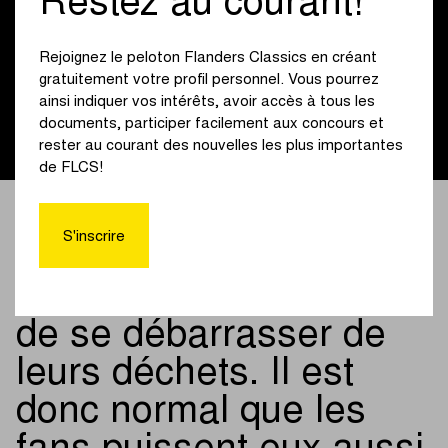
Restez au courant!
Maillot signé du gagnant / de la gagnante du Tour des
Flandres
Rejoignez le peloton Flanders Classics en créant
10 t-shirts Vive le Vélo x Flanders Classics
gratuitement votre profil personnel. Vous pourrez
Deux tickets pour le Flanders Gravel Koppenberg
ainsi indiquer vos intérêts, avoir accès à tous les
documents, participer facilement aux concours et
rester au courant des nouvelles les plus importantes
de FLCS!
Pour les coureurs et
S'inscrire
coureuses, il existe des
zones leur permettant
de se débarrasser de
leurs déchets. Il est
donc normal que les