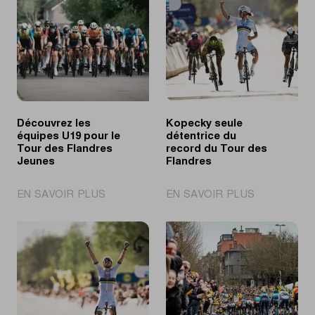
Découvrez les
Kopecky seule
équipes U19 pour le
détentrice du
Tour des Flandres
record du Tour des
Jeunes
Flandres
|
|
EN SAVOIR PLUS
EN SAVOIR PLUS
Découvrez
Kopecky
les
seule
équipes
détentrice
U19
du
pour
record
le
du
Tour
Tour