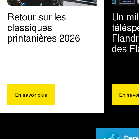
Retour sur les
Un mil
classiques
télésp
printanières 2026
Flandr
des Fl
|
En savoir plus
Retour
En savoi
sur
les
classiques
printanières
2026