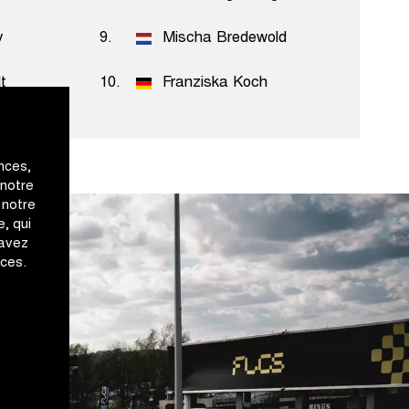
y
9.
Mischa Bredewold
t
10.
Franziska Koch
nces,
 notre
 notre
, qui
 avez
ices.