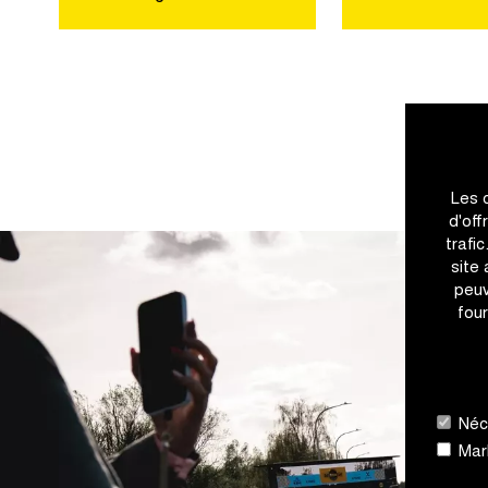
Les 
d'off
trafi
site
peuv
four
Néce
Mark