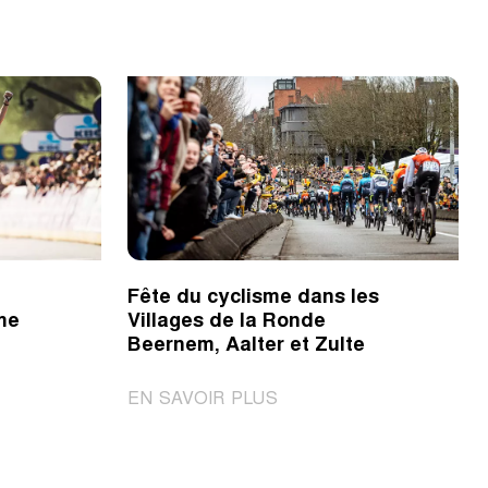
Fête du cyclisme dans les
ème
Villages de la Ronde
Beernem, Aalter et Zulte
|
EN SAVOIR PLUS
Fête
du
cyclisme