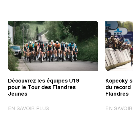
Découvrez les équipes U19
Kopecky s
pour le Tour des Flandres
du record
Jeunes
Flandres
|
EN SAVOIR PLUS
EN SAVOIR
Découvrez
les
équipes