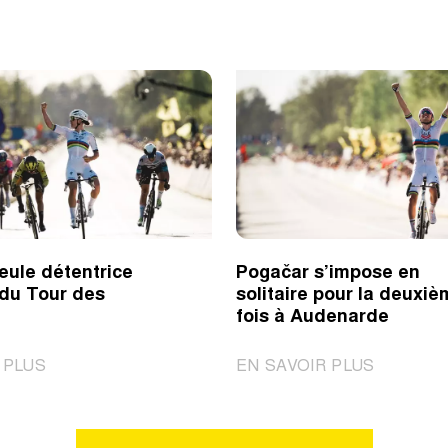
eule détentrice
Pogačar s’impose en
 du Tour des
solitaire pour la deuxi
fois à Audenarde
|
|
 PLUS
EN SAVOIR PLUS
Kopecky
Pogačar
seule
s’impose
détentrice
en