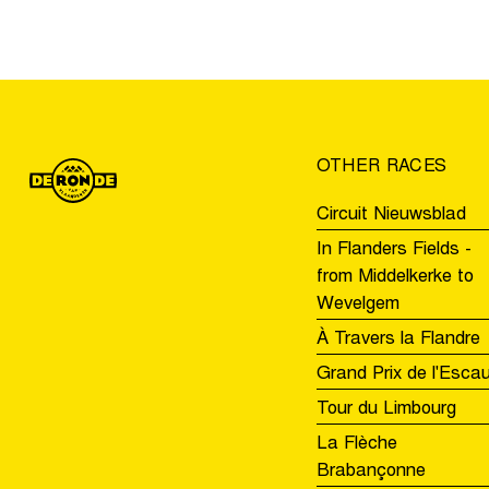
U19
pour
le
Tour
des
Flandres
OTHER RACES
Jeunes
Circuit Nieuwsblad
In Flanders Fields -
from Middelkerke to
Wevelgem
À Travers la Flandre
Grand Prix de l'Esca
Tour du Limbourg
La Flèche
Brabançonne