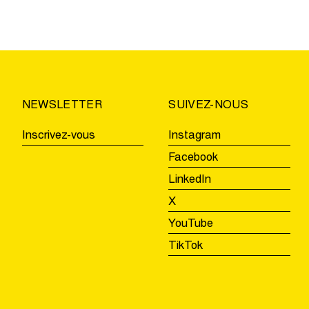
dans
les
Villages
de
la
Ronde
NEWSLETTER
SUIVEZ-NOUS
e
Beernem,
Aalter
Inscrivez-vous
Instagram
et
Facebook
Zulte
LinkedIn
X
YouTube
TikTok