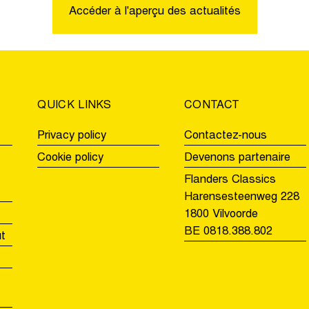
du
solitaire
Accéder à l'aperçu des actualités
record
pour
du
la
Tour
deuxième
des
fois
Flandres
à
QUICK LINKS
CONTACT
Audenard
Privacy policy
Contactez-nous
Cookie policy
Devenons partenaire
Flanders Classics
Harensesteenweg 228
1800 Vilvoorde
BE 0818.388.802
ut