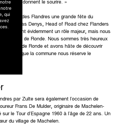
s qui leur donnent le sourire. »
 notre
 notre
, qui
re du Tour des Flandres une grande fête du
 avez
clare Nicolas Denys, Head of Road chez Flanders
ices.
 les fans ont évidemment un rôle majeur, mais nous
Dorpen van de Ronde. Nous sommes très heureux
ue Dorp van de Ronde et avons hâte de découvrir
chaleureux que la commune nous réserve le
er
dres par Zulte sera également l’occasion de
oureur Frans De Mulder, originaire de Machelen-
sé sur le Tour d’Espagne 1960 à l’âge de 22 ans. Un
œur du village de Machelen.