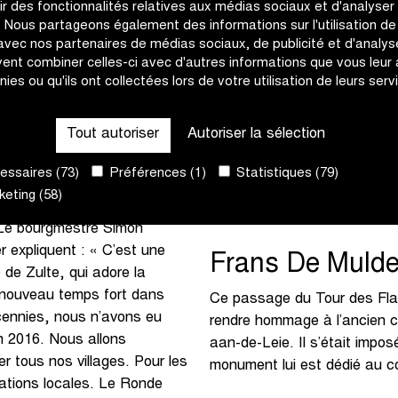
2025 et 2027 et devrait
et d’organiser des événement
rir des fonctionnalités relatives aux médias sociaux et d'analyser
c. Nous partageons également des informations sur l'utilisation de
 avec nos partenaires de médias sociaux, de publicité et d'analyse
« Nous ne pourrions pas fai
ent combiner celles-ci avec d'autres informations que vous leur
rrera alternativement de
cyclisme à nous seuls », dé
nies ou qu'ils ont collectées lors de votre utilisation de leurs serv
ncera de Bruges et passera
Classics. « Les coureurs et
en direction des Ardennes
avons aussi besoin de nos 
Tout autoriser
Autoriser la sélection
van de Ronde. La course
d’accueillir Zulte en tant q
différentes animations
l’enthousiasme et l’accueil 
ssaires (73)
Préférences (1)
Statistiques (79)
dimanche 2 avril. »
eting (58)
 Le bourgmestre Simon
 expliquent : « C’est une
Frans De Muld
de Zulte, qui adore la
 nouveau temps fort dans
Ce passage du Tour des Flan
écennies, nous n’avons eu
rendre hommage à l’ancien c
n 2016. Nous allons
aan-de-Leie. Il s’était impo
er tous nos villages. Pour les
monument lui est dédié au c
iations locales. Le Ronde