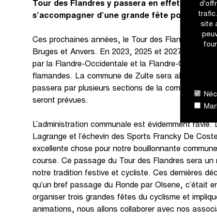
Tour des Flandres y passera en effet en 2023, 
d'off
trafi
s’accompagner d’une grande fête populaire.
site
peuv
Ces prochaines années, le Tour des Flandres déma
four
Bruges et Anvers. En 2023, 2025 et 2027, il s’éla
par la Flandre-Occidentale et la Flandre-Orientale 
flamandes. La commune de Zulte sera alors Dorp 
passera par plusieurs sections de la commune, où 
Néce
seront prévues.
Mark
L’administration communale est évidemment ravie.
Lagrange et l’échevin des Sports Francky De Coster
excellente chose pour notre bouillonnante commune 
course. Ce passage du Tour des Flandres sera un
notre tradition festive et cycliste. Ces dernières d
qu’un bref passage du Ronde par Olsene, c’était e
organiser trois grandes fêtes du cyclisme et impliqu
animations, nous allons collaborer avec nos assoc