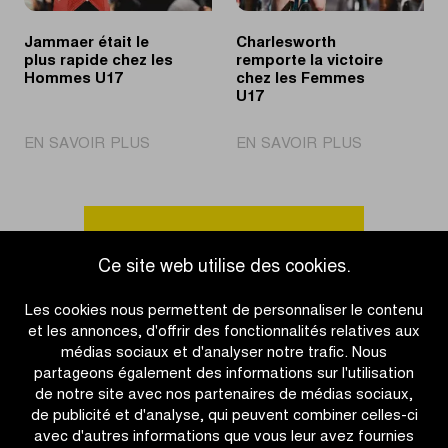
Jammaer était le
Charlesworth
plus rapide chez les
remporte la victoire
Hommes U17
chez les Femmes
U17
|
|
EN SAVOIR PLUS
EN SAVOIR PLUS
Jammaer
Charleswort
était
remporte
le
la
plus
victoire
Accéder à l'aperçu des actualités
rapide
chez
Ce site web utilise des cookies.
chez
les
les
Femmes
Les cookies nous permettent de personnaliser le contenu
Hommes
U17
et les annonces, d'offrir des fonctionnalités relatives aux
U17
médias sociaux et d'analyser notre trafic. Nous
partageons également des informations sur l'utilisation
de notre site avec nos partenaires de médias sociaux,
de publicité et d'analyse, qui peuvent combiner celles-ci
avec d'autres informations que vous leur avez fournies