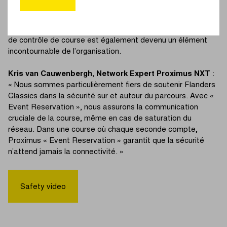
système way-in/way-out pour les signaleurs mobiles faisait
partie de ces mesures. La collaboration avec Boplan est
désormais bien établie depuis plusieurs années, et le centre
de contrôle de course est également devenu un élément
incontournable de l’organisation.
Kris van Cauwenbergh, Network Expert Proximus NXT
:
« Nous sommes particulièrement fiers de soutenir Flanders
Classics dans la sécurité sur et autour du parcours. Avec «
Event Reservation », nous assurons la communication
cruciale de la course, même en cas de saturation du
réseau. Dans une course où chaque seconde compte,
Proximus « Event Reservation » garantit que la sécurité
n’attend jamais la connectivité. »
Safety video