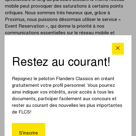
mobile peut provoquer des saturations à certains points
critiques. Nous sommes très heureux que, grâce à
Proximus, nous puissions désormais utiliser le service «
Event Reservation », qui donne la priorité à nos
communications essentielles sur le réseau mobile et
garantit ainsi la connexion entre tous les acteurs. »
« Event Reservation » est une technique de pré-slicing sur
Restez au courant!
le réseau 4G. Cette application permet de réserver une
partie de la capacité du réseau disponible pour les
communications essentielles. La technologie a déjà été
Rejoignez le peloton Flanders Classics en créant
utilisée avec succès lors du Circuit le Nieuwsblad, In
gratuitement votre profil personnel. Vous pourrez
Flanders Fields – From Middelkerke to Wevelgem et À
ainsi indiquer vos intérêts, avoir accès à tous les
Travers la Flandre, et sera également déployée lors du
documents, participer facilement aux concours et
Tour des Flandres, Grand Prix de l'Escaut et de La Flèche
rester au courant des nouvelles les plus importantes
Brabançonne.
de FLCS!
La sécurité est donc la priorité absolue de Flanders
Classics. Au fil des ans, l'organisateur a élaboré sa
S'inscrire
stratégie de sécurité étape par étape. L’intégration du