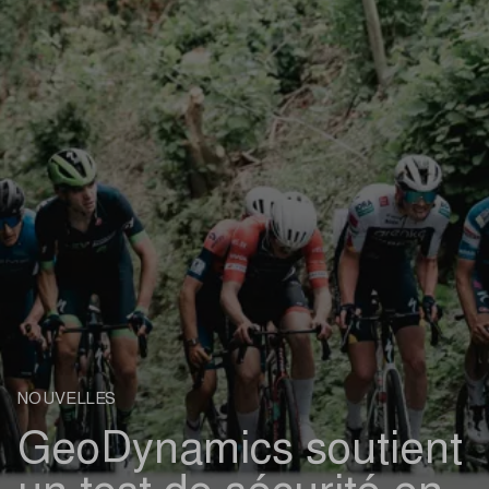
NOUVELLES
GeoDynamics soutient