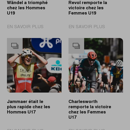
Wändel a triomphé
Revol remporte la
chez les Hommes
victoire chez les
U19
Femmes U19
|
|
EN SAVOIR PLUS
EN SAVOIR PLUS
Wändel
Revol
a
remporte
triomphé
la
chez
victoire
les
chez
Hommes
les
U19
Femmes
U19
Jammaer était le
Charlesworth
plus rapide chez les
remporte la victoire
Hommes U17
chez les Femmes
U17