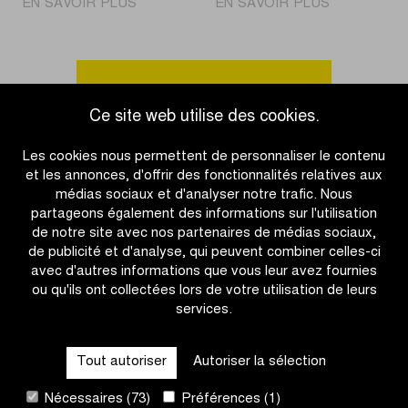
|
|
EN SAVOIR PLUS
EN SAVOIR PLUS
Jammaer
Charleswort
était
remporte
le
la
plus
victoire
Accéder à l'aperçu des actualités
rapide
chez
Ce site web utilise des cookies.
chez
les
les
Femmes
Les cookies nous permettent de personnaliser le contenu
Hommes
U17
et les annonces, d'offrir des fonctionnalités relatives aux
U17
médias sociaux et d'analyser notre trafic. Nous
partageons également des informations sur l'utilisation
de notre site avec nos partenaires de médias sociaux,
de publicité et d'analyse, qui peuvent combiner celles-ci
avec d'autres informations que vous leur avez fournies
ou qu'ils ont collectées lors de votre utilisation de leurs
services.
OTHER RACES
Tout autoriser
Autoriser la sélection
QUICK LINKS
Nécessaires (73)
Préférences (1)