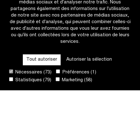
médias sociaux et d'analyser notre trafic. Nous
Audenarde
Beernem,
partageons également des informations sur l'utilisation
Aalter
de notre site avec nos partenaires de médias sociaux,
et
de publicité et d'analyse, qui peuvent combiner celles-ci
Zulte
avec d'autres informations que vous leur avez fournies
ou qu'ils ont collectées lors de votre utilisation de leurs
services.
OTHER RACES
Tout autoriser
Autoriser la sélection
QUICK LINKS
Nécessaires (73)
Préférences (1)
Statistiques (79)
Marketing (58)
CONTACT
NEWSLETTER
SUIVEZ-NOUS