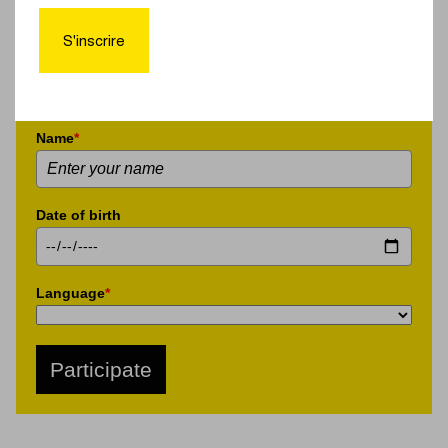
S'inscrire
First name
*
Name
*
Date of birth
Language
*
Participate