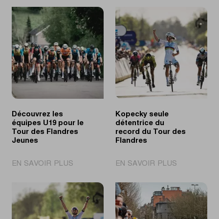
Découvrez les
Kopecky seule
équipes U19 pour le
détentrice du
Tour des Flandres
record du Tour des
Jeunes
Flandres
|
|
EN SAVOIR PLUS
EN SAVOIR PLUS
Découvrez
Kopecky
les
seule
équipes
détentrice
U19
du
pour
record