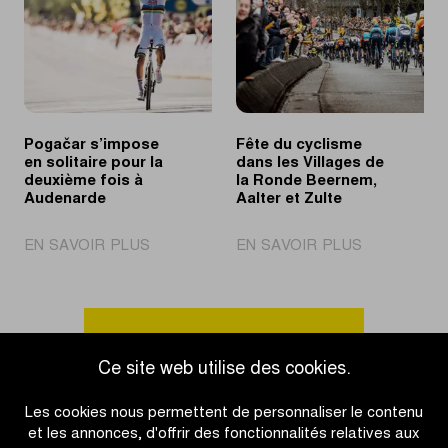
le
du
Tour
Tour
des
des
Flandres
Flandres
Jeunes
Pogačar s’impose
Fête du cyclisme
en solitaire pour la
dans les Villages de
deuxième fois à
la Ronde Beernem,
Audenarde
Aalter et Zulte
|
|
EN SAVOIR PLUS
EN SAVOIR PLUS
Pogačar
Fête
s’impose
du
en
cyclisme
solitaire
dans
Accéder à l'aperçu des actualités
pour
les
Ce site web utilise des cookies.
la
Villages
deuxième
de
Les cookies nous permettent de personnaliser le contenu
fois
la
et les annonces, d'offrir des fonctionnalités relatives aux
à
Ronde