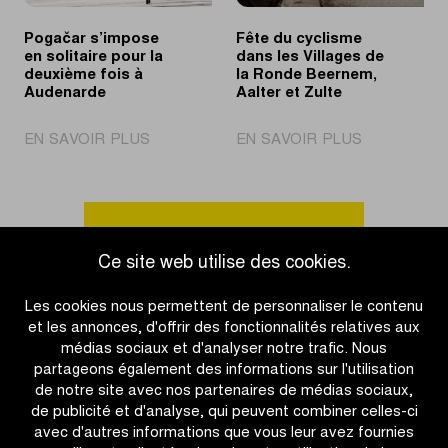
Pogačar s’impose
Fête du cyclisme
en solitaire pour la
dans les Villages de
deuxième fois à
la Ronde Beernem,
Audenarde
Aalter et Zulte
|
|
EN SAVOIR PLUS
EN SAVOIR PLUS
Pogačar
Fête
s’impose
du
en
cyclisme
solitaire
dans
Accéder à l'aperçu des actualités
pour
les
Ce site web utilise des cookies.
la
Villages
deuxième
de
Les cookies nous permettent de personnaliser le contenu
fois
la
et les annonces, d'offrir des fonctionnalités relatives aux
à
Ronde
médias sociaux et d'analyser notre trafic. Nous
Audenarde
Beernem,
partageons également des informations sur l'utilisation
Aalter
de notre site avec nos partenaires de médias sociaux,
et
de publicité et d'analyse, qui peuvent combiner celles-ci
Zulte
avec d'autres informations que vous leur avez fournies