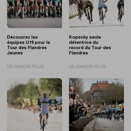
Découvrez les
Kopecky seule
équipes U19 pour le
détentrice du
Tour des Flandres
record du Tour des
Jeunes
Flandres
|
|
EN SAVOIR PLUS
EN SAVOIR PLUS
Découvrez
Kopecky
les
seule
équipes
détentrice
U19
du
pour
record
le
du
Tour
Tour
des
des
Flandres
Flandres
Jeunes