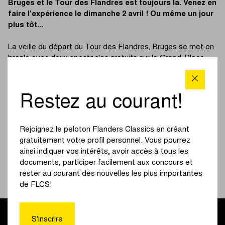
Bruges et le Tour des Flandres est toujours là. Venez en
faire l'expérience le dimanche 2 avril ! Ou même un jour
plus tôt...
La veille du départ du Tour des Flandres, Bruges se met en
branle avec deux spectacles gratuits sur la Grand-Place.
Doublez la fête à Bruges ! La veille de la course, une fête
sera également organisée sur la Grand-Place de Bruges.
Deux représentations gratuites de Soulsister (20h00) et
Restez au courant!
Level SIX (22h00) la veille du Tour des Flandres mettront le
feu à la ville. L'entrée est gratuite et aucune inscription n'est
nécessaire. Tout ce que vous devez apporter, c'est de la
Rejoignez le peloton Flanders Classics en créant
bonne humeur, des jambes qui dansent et un grand sourire.
gratuitement votre profil personnel. Vous pourrez
ainsi indiquer vos intérêts, avoir accès à tous les
Le samedi matin, la Grand-Place est déjà le point de
documents, participer facilement aux concours et
départ des milliers de cyclotouristes qui parcourent le Tour
rester au courant des nouvelles les plus importantes
des Flandres. Plus d'informations sur
werideflanders.be
.
de FLCS!
S'inscrire
La musique sera également au rendez-vous le dimanche