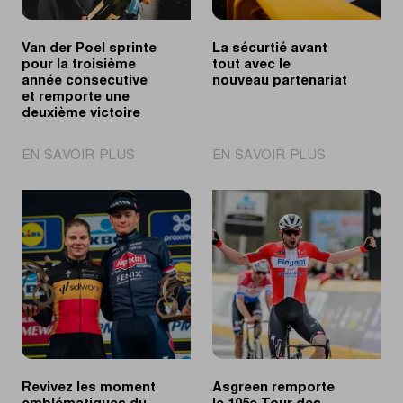
éditions
Van der Poel sprinte
La sécurtié avant
pour la troisième
tout avec le
année consecutive
nouveau partenariat
et remporte une
deuxième victoire
|
|
EN SAVOIR PLUS
EN SAVOIR PLUS
Van
La
der
sécurtié
Poel
avant
sprinte
tout
pour
avec
la
le
troisième
nouveau
année
partenariat
consecutive
et
remporte
Revivez les moment
Asgreen remporte
une