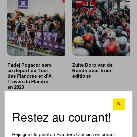
du
classiques
Tour
printanières
des
grâce
Flandres
au
2023
Continental
Dévoilé
Classics
Tour
Tadej Pogacar sera
Zulte Dorp van de
au départ du Tour
Ronde pour trois
des Flandres et d'À
éditions
Travers la Flandre
en 2023
|
|
EN SAVOIR PLUS
EN SAVOIR PLUS
Tadej
Zulte
Pogacar
Dorp
Restez au courant!
sera
van
au
de
départ
Ronde
Rejoignez le peloton Flanders Classics en créant