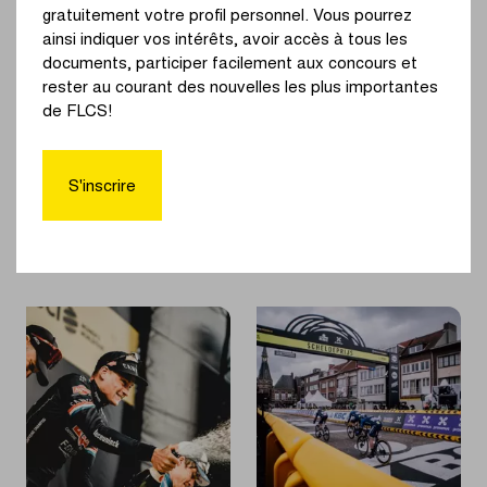
du
pour
gratuitement votre profil personnel. Vous pourrez
Tour
trois
ainsi indiquer vos intérêts, avoir accès à tous les
des
éditions
documents, participer facilement aux concours et
Flandres
rester au courant des nouvelles les plus importantes
et
de FLCS!
d'À
Beernem Dorp van
Aalter peut
Travers
de Ronde pour trois
s'appeler Dorp van
la
S'inscrire
éditions
de Ronde pour trois
Flandre
éditions
en
2023
|
|
EN SAVOIR PLUS
EN SAVOIR PLUS
Beernem
Aalter
Dorp
peut
van
s'appeler
de
Dorp
Ronde
van
pour
de
trois
Ronde
éditions
pour
trois