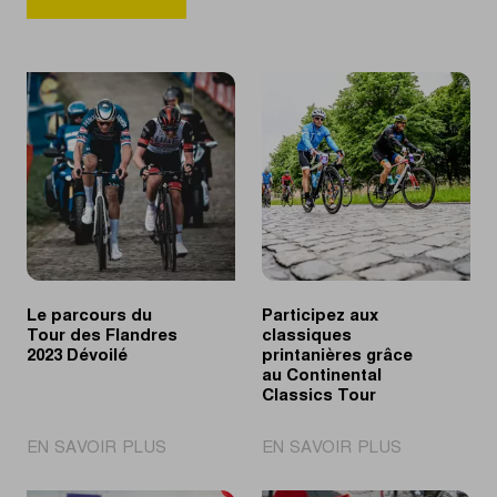
Le parcours du
Participez aux
Tour des Flandres
classiques
2023 Dévoilé
printanières grâce
au Continental
Classics Tour
|
|
EN SAVOIR PLUS
EN SAVOIR PLUS
Le
Participez
parcours
aux