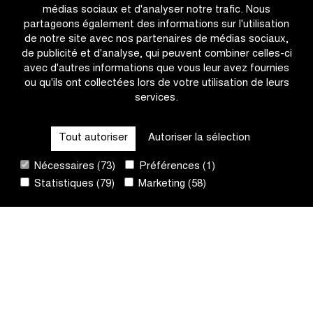
pour
et
médias sociaux et d'analyser notre trafic. Nous
les
Van
partageons également des informations sur l'utilisation
vainqueurs
der
de notre site avec nos partenaires de médias sociaux,
du
Poel
de publicité et d'analyse, qui peuvent combiner celles-ci
Tour
à
avec d'autres informations que vous leur avez fournies
des
la
ou qu'ils ont collectées lors de votre utilisation de leurs
Flandres
chasse
services.
OTHER RACES
2025
aux
records
Tout autoriser
Autoriser la sélection
QUICK LINKS
Nécessaires (73)
Préférences (1)
Statistiques (79)
Marketing (58)
CONTACT
NEWSLETTER
SUIVEZ-NOUS