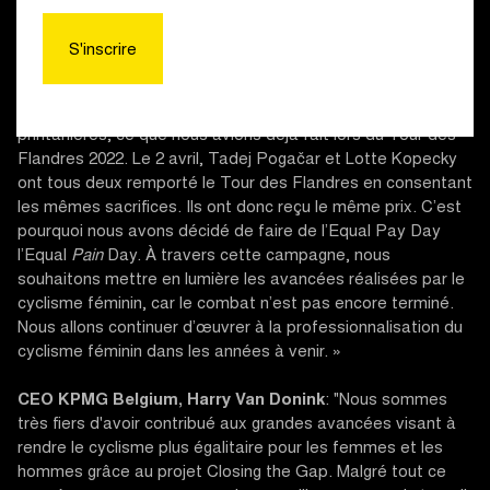
« Closing the Gap est un projet sur plusieurs années »,
S'inscrire
explique
Tomas Van Den Spiegel, CEO de Flanders
Classics
. « Cette année, nous avons décidé d’attribuer les
mêmes prix lors de l’ensemble de nos classiques
printanières, ce que nous avions déjà fait lors du Tour des
Flandres 2022. Le 2 avril, Tadej Pogačar et Lotte Kopecky
ont tous deux remporté le Tour des Flandres en consentant
les mêmes sacrifices. Ils ont donc reçu le même prix. C’est
pourquoi nous avons décidé de faire de l’Equal Pay Day
l’Equal
Pain
Day. À travers cette campagne, nous
souhaitons mettre en lumière les avancées réalisées par le
cyclisme féminin, car le combat n’est pas encore terminé.
Nous allons continuer d’œuvrer à la professionnalisation du
cyclisme féminin dans les années à venir. »
CEO KPMG Belgium, Harry Van Donink
: "Nous sommes
très fiers d'avoir contribué aux grandes avancées visant à
rendre le cyclisme plus égalitaire pour les femmes et les
hommes grâce au projet Closing the Gap. Malgré tout ce