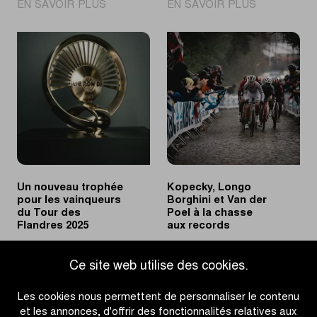
|
|
EN SAVOIR PLUS
EN SAVOIR PLUS
Pogačar
Fête
s’impose
du
en
cyclisme
solitaire
dans
pour
les
la
Villages
deuxième
de
fois
la
à
Ronde
Audenarde
Beernem,
Aalter
Un nouveau trophée
Kopecky, Longo
et
pour les vainqueurs
Borghini et Van der
Zulte
du Tour des
Poel à la chasse
Flandres 2025
aux records
|
|
EN SAVOIR PLUS
EN SAVOIR PLUS
Ce site web utilise des cookies.
Un
Kopecky,
nouveau
Longo
Les cookies nous permettent de personnaliser le contenu
trophée
Borghini
et les annonces, d'offrir des fonctionnalités relatives aux